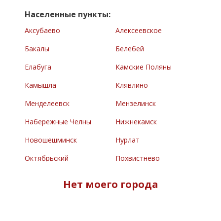
Населенные пункты:
Аксубаево
Алексеевское
Бакалы
Белебей
Елабуга
Камские Поляны
Камышла
Клявлино
Менделеевск
Мензелинск
Набережные Челны
Нижнекамск
Новошешминск
Нурлат
Октябрьский
Похвистнево
Раевский
Сарманово
Нет моего города
Северное
Туймазы
Челно-Вершины
Черемшан