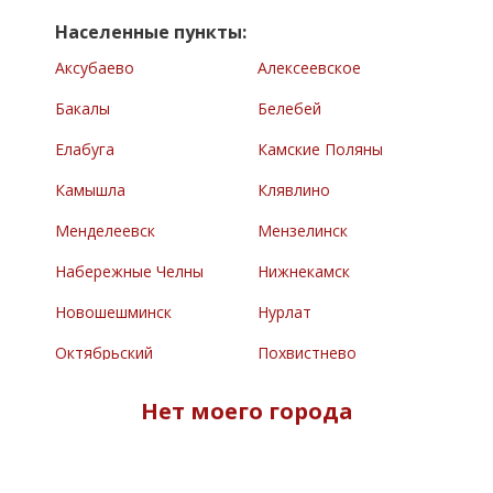
Населенные пункты:
Аксубаево
Алексеевское
Бакалы
Белебей
Елабуга
Камские Поляны
Камышла
Клявлино
Менделеевск
Мензелинск
Набережные Челны
Нижнекамск
Новошешминск
Нурлат
Октябрьский
Похвистнево
Раевский
Сарманово
Нет моего города
Северное
Туймазы
Челно-Вершины
Черемшан