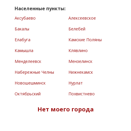
Населенные пункты:
Аксубаево
Алексеевское
Бакалы
Белебей
Елабуга
Камские Поляны
Камышла
Клявлино
Менделеевск
Мензелинск
Набережные Челны
Нижнекамск
Новошешминск
Нурлат
Октябрьский
Похвистнево
Раевский
Сарманово
Нет моего города
Северное
Туймазы
Челно-Вершины
Черемшан