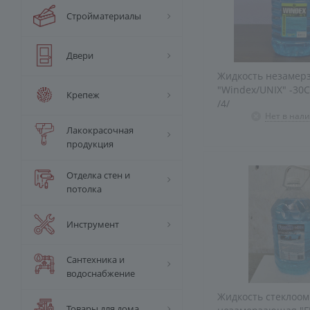
Стройматериалы
Двери
Жидкость незаме
"Windex/UNIX" -30С 5л /4,2кг/
Крепеж
/4/
Нет в нал
Лакокрасочная
продукция
Отделка стен и
потолка
Инструмент
Сантехника и
водоснабжение
Жидкость стеклоо
Товары для дома