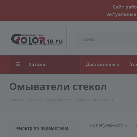
Сайт рабо
Актуальные 
Каталог
Доставляем в
Ус
Омыватели стекол
Главная
-
Каталог
-
Автотовары
-
Омыватели стекол
По популярности
Фильтр по параметрам