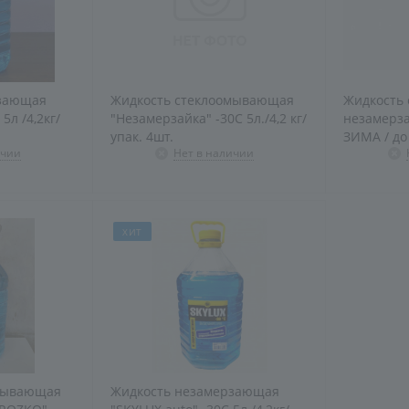
рзающая
Жидкость стеклоомывающая
Жидкость
"Незамерзайка" -30С 5л./4,2 кг/
незамерз
упак. 4шт.
ЗИМА / до 
ичии
Нет в наличии
ХИТ
мывающая
Жидкость незамерзающая