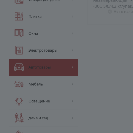
незамерзающая "
-30С 5л./4,2 кг/упа
Нет в нал
Плитка
Окна
Электротовары
Автотовары
Мебель
Освещение
Дача и сад