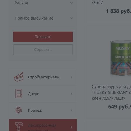
/3шт/
Расход
1 838
руб
Полное высыхание
Сбросить
Стройматериалы
Суперлазурь для д
"HUSKY SIBERIAN" 
Двери
клен /0,9л/ /6шт/
649
руб.
Крепеж
Лакокрасочная