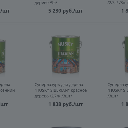
дерево /9л/
/2,7л/ /3шт
.
/шт
5 230
руб.
/шт
1 
ерева
Суперлазурь для дерева
Суперлазу
осенний
"HUSKY SIBERIAN" красное
"HUSKY SIB
дерево /2,7л/ /3шт/
/3шт/
/шт
1 838
руб.
/шт
1 