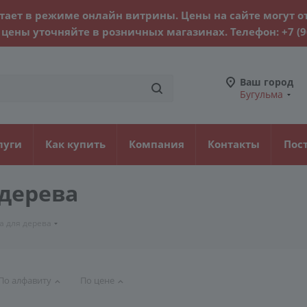
тает в режиме онлайн витрины. Цены на сайте могут о
цены уточняйте в розничных магазинах. Телефон:
+7 (
Ваш город
Бугульма
луги
Как купить
Компания
Контакты
Пос
дерева
а для дерева
По алфавиту
По цене