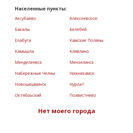
Населенные пункты:
Аксубаево
Алексеевское
Бакалы
Белебей
Елабуга
Камские Поляны
Камышла
Клявлино
Менделеевск
Мензелинск
Набережные Челны
Нижнекамск
Новошешминск
Нурлат
Октябрьский
Похвистнево
Раевский
Сарманово
Нет моего города
Северное
Туймазы
Челно-Вершины
Черемшан