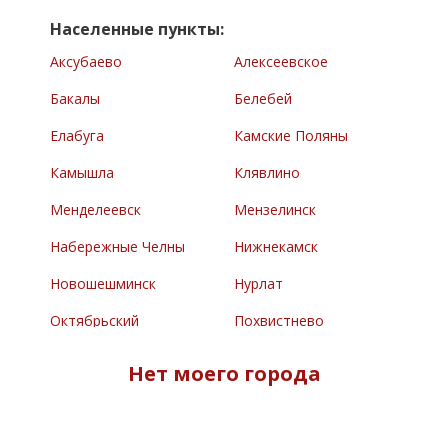
Населенные пункты:
Аксубаево
Алексеевское
Бакалы
Белебей
Елабуга
Камские Поляны
Камышла
Клявлино
Менделеевск
Мензелинск
Набережные Челны
Нижнекамск
Новошешминск
Нурлат
Октябрьский
Похвистнево
Раевский
Сарманово
Нет моего города
Северное
Туймазы
Челно-Вершины
Черемшан