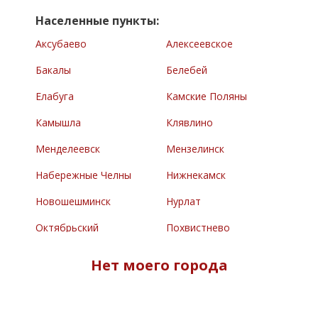
Населенные пункты:
Аксубаево
Алексеевское
Бакалы
Белебей
Елабуга
Камские Поляны
Камышла
Клявлино
Менделеевск
Мензелинск
Набережные Челны
Нижнекамск
Новошешминск
Нурлат
Октябрьский
Похвистнево
Раевский
Сарманово
Нет моего города
Северное
Туймазы
Челно-Вершины
Черемшан