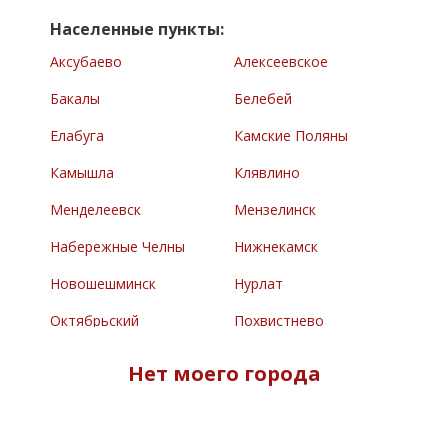
Населенные пункты:
Аксубаево
Алексеевское
Бакалы
Белебей
Елабуга
Камские Поляны
Камышла
Клявлино
Менделеевск
Мензелинск
Набережные Челны
Нижнекамск
Новошешминск
Нурлат
Октябрьский
Похвистнево
Раевский
Сарманово
Нет моего города
Северное
Туймазы
Челно-Вершины
Черемшан