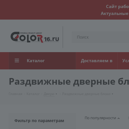
Сайт рабо
Актуальные 
Каталог
Доставляем в
Ус
Раздвижные дверные б
Главная
-
Каталог
-
Двери
-
Раздвижные дверные блоки
По популярности
Фильтр по параметрам