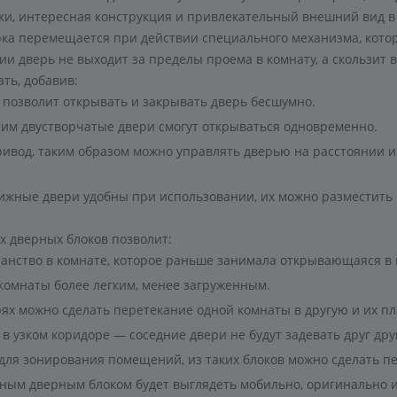
ки, интересная конструкция и привлекательный внешний вид в
рка перемещается при действии специального механизма, кото
ии дверь не выходит за пределы проема в комнату, а скользит 
ть, добавив:
 позволит открывать и закрывать дверь бесшумно.
ним двустворчатые двери смогут открываться одновременно.
ивод, таким образом можно управлять дверью на расстоянии и 
ижные двери удобны при использовании, их можно разместить н
х дверных блоков позволит:
анство в комнате, которое раньше занимала открывающаяся в
комнаты более легким, менее загруженным.
ях можно сделать перетекание одной комнаты в другую и их п
в узком коридоре — соседние двери не будут задевать друг дру
ля зонирования помещений, из таких блоков можно сделать пер
ным дверным блоком будет выглядеть мобильно, оригинально 