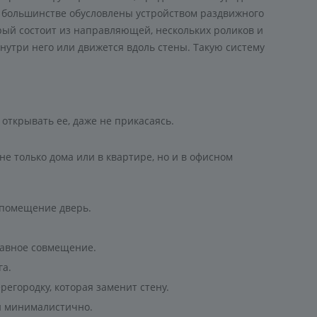
 большинстве обусловлены устройством раздвижного
рый состоит из направляющей, нескольких роликов и
внутри него или движется вдоль стены. Такую систему
открывать ее, даже не прикасаясь.
е только дома или в квартире, но и в офисном
 помещение дверь.
лавное совмещение.
га.
егородку, которая заменит стену.
и минималистично.