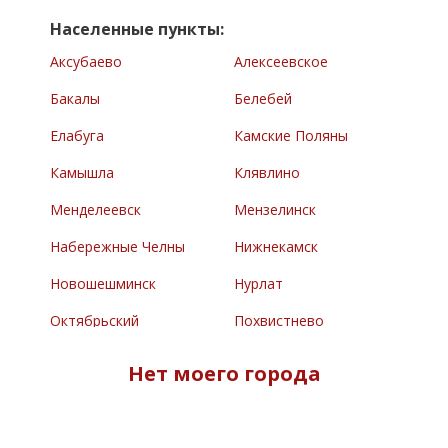
Населенные пункты:
Аксубаево
Алексеевское
Бакалы
Белебей
Елабуга
Камские Поляны
Камышла
Клявлино
Менделеевск
Мензелинск
Набережные Челны
Нижнекамск
Новошешминск
Нурлат
Октябрьский
Похвистнево
Раевский
Сарманово
Нет моего города
Северное
Туймазы
Челно-Вершины
Черемшан