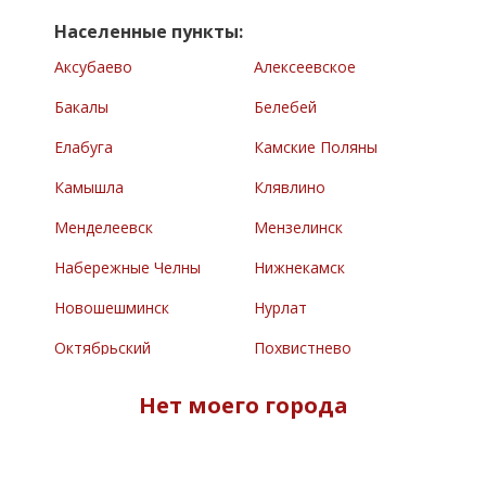
Населенные пункты:
Аксубаево
Алексеевское
Бакалы
Белебей
Елабуга
Камские Поляны
Камышла
Клявлино
Менделеевск
Мензелинск
Набережные Челны
Нижнекамск
Новошешминск
Нурлат
Октябрьский
Похвистнево
Раевский
Сарманово
Нет моего города
Северное
Туймазы
Челно-Вершины
Черемшан