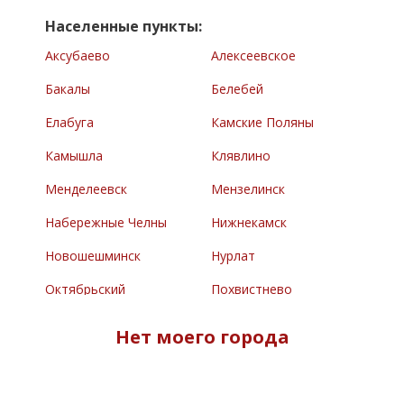
Населенные пункты:
Аксубаево
Алексеевское
Бакалы
Белебей
Елабуга
Камские Поляны
Камышла
Клявлино
Менделеевск
Мензелинск
Набережные Челны
Нижнекамск
Новошешминск
Нурлат
Октябрьский
Похвистнево
Раевский
Сарманово
Нет моего города
Северное
Туймазы
Челно-Вершины
Черемшан