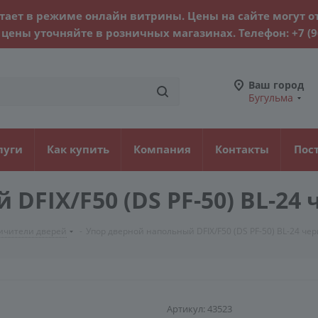
тает в режиме онлайн витрины. Цены на сайте могут о
цены уточняйте в розничных магазинах. Телефон:
+7 (
Ваш город
Бугульма
луги
Как купить
Компания
Контакты
Пос
DFIX/F50 (DS PF-50) BL-24
ичители дверей
-
Упор дверной напольный DFIX/F50 (DS PF-50) BL-24 че
Артикул:
43523