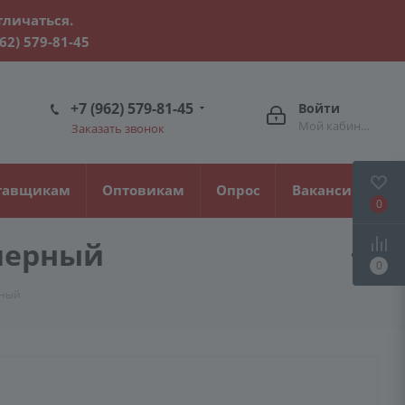
тличаться.
962) 579-81-45
+7 (962) 579-81-45
Войти
Мой кабинет
Заказать звонок
тавщикам
Оптовикам
Опрос
Вакансии
0
 черный
0
рный