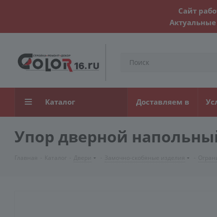
Сайт рабо
Актуальные 
Каталог
Доставляем в
Ус
Упор дверной напольный 
Главная
-
Каталог
-
Двери
-
Замочно-скобяные изделия
-
Огран