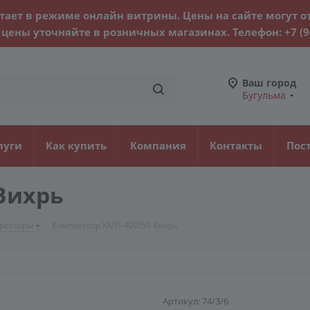
тает в режиме онлайн витрины. Цены на сайте могут о
цены уточняйте в розничных магазинах. Телефон:
+7 (
Ваш город
Бугульма
луги
Как купить
Компания
Контакты
Пос
Вихрь
рессоры
-
Компрессор КМП-400/50 Вихрь
Артикул:
74/3/6