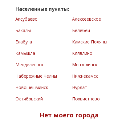
Населенные пункты:
Аксубаево
Алексеевское
Бакалы
Белебей
Елабуга
Камские Поляны
Камышла
Клявлино
Менделеевск
Мензелинск
Набережные Челны
Нижнекамск
Новошешминск
Нурлат
Октябрьский
Похвистнево
Раевский
Сарманово
Нет моего города
Северное
Туймазы
Челно-Вершины
Черемшан