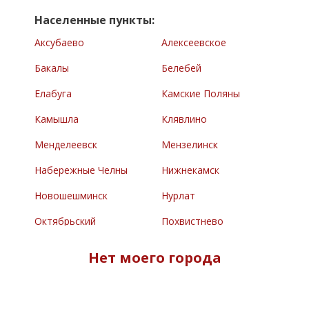
Населенные пункты:
Аксубаево
Алексеевское
Бакалы
Белебей
Елабуга
Камские Поляны
Камышла
Клявлино
Менделеевск
Мензелинск
Набережные Челны
Нижнекамск
Новошешминск
Нурлат
Октябрьский
Похвистнево
Раевский
Сарманово
Нет моего города
Северное
Туймазы
Челно-Вершины
Черемшан