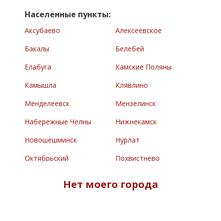
Населенные пункты:
Аксубаево
Алексеевское
Бакалы
Белебей
Елабуга
Камские Поляны
Камышла
Клявлино
Менделеевск
Мензелинск
Набережные Челны
Нижнекамск
Новошешминск
Нурлат
Октябрьский
Похвистнево
Раевский
Сарманово
Нет моего города
Северное
Туймазы
Челно-Вершины
Черемшан