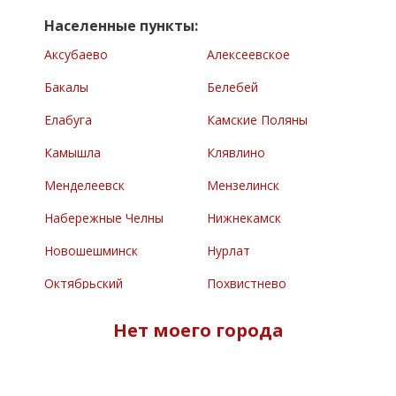
Населенные пункты:
Аксубаево
Алексеевское
Бакалы
Белебей
Елабуга
Камские Поляны
Камышла
Клявлино
Менделеевск
Мензелинск
Набережные Челны
Нижнекамск
Новошешминск
Нурлат
Октябрьский
Похвистнево
Раевский
Сарманово
Нет моего города
Северное
Туймазы
Челно-Вершины
Черемшан