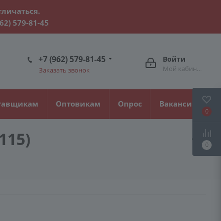
тличаться.
962) 579-81-45
+7 (962) 579-81-45
Войти
Мой кабинет
Заказать звонок
тавщикам
Оптовикам
Опрос
Вакансии
0
115)
0