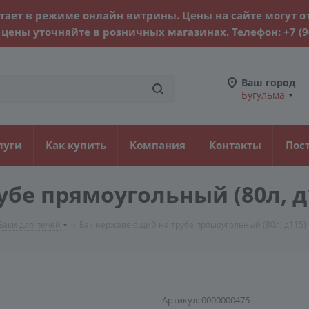
тает в режиме онлайн витрины. Цены на сайте могут о
цены уточняйте в розничных магазинах. Телефон:
+7 (
Ваш город
Бугульма
луги
Как купить
Компания
Контакты
Пос
бе прямоугольный (80л, д
Баки для печей
-
Бак нержавеющий на трубе прямоугольный (80л, д115)
Артикул:
0000000475