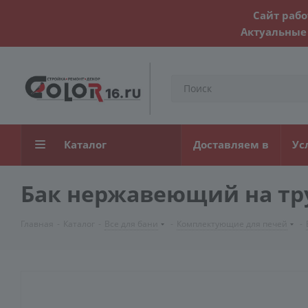
Сайт рабо
Актуальные 
Каталог
Доставляем в
Ус
Бак нержавеющий на тру
Главная
-
Каталог
-
Все для бани
-
Комплектующие для печей
-