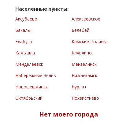
Населенные пункты:
Аксубаево
Алексеевское
Бакалы
Белебей
Елабуга
Камские Поляны
Камышла
Клявлино
Менделеевск
Мензелинск
Набережные Челны
Нижнекамск
Новошешминск
Нурлат
Октябрьский
Похвистнево
Раевский
Сарманово
Нет моего города
Северное
Туймазы
Челно-Вершины
Черемшан