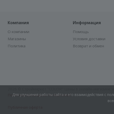
Компания
Информация
О компании
Помощь
Магазины
Условия доставки
Политика
Возврат и обмен
2026 © Строймаркет "COLOR" Цены в онлайн-магазине мо
Для улучшения работы сайта и его взаимодействия с по
Политика безопасности платежей
все
Публичная оферта